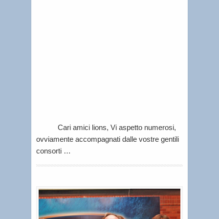
12,
2014
|
Lorenzo
Tablino
|
Le
iniziativ
Cari amici lions, Vi aspetto numerosi,
ovviamente accompagnati dalle vostre gentili
consorti …
4
8