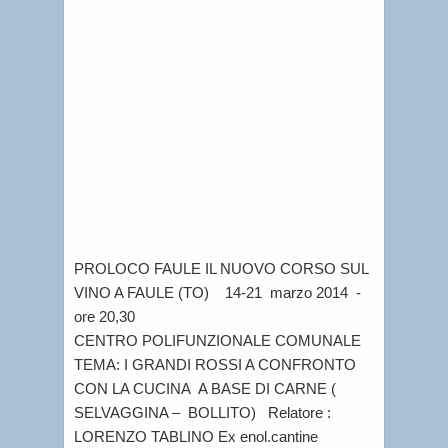
Marzo
11,
2014
|
Lorenzo
Tablino
|
Le
iniziativ
PROLOCO FAULE IL NUOVO CORSO SUL
VINO A FAULE (TO) 14-21 marzo 2014 -
ore 20,30
CENTRO POLIFUNZIONALE COMUNALE
TEMA: I GRANDI ROSSI A CONFRONTO
CON LA CUCINA A BASE DI CARNE (
SELVAGGINA – BOLLITO) Relatore :
LORENZO TABLINO Ex enol.cantine