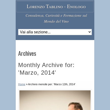
Lorenzo Tablino - Enologo
Consulenza, Curiosità e Formazione sul
Mondo del Vino
Archives
Monthly Archive for:
'Marzo, 2014'
Home
»
Archivio mensile per: ‘Marzo 12th, 2014’
G
i