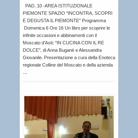
PAD. 10 -AREA ISTITUZIONALE
PIEMONTE SPAZIO “INCONTRA, SCOPRI
E DEGUSTA IL PIEMONTE” Programma
Domenica 6 Ore 16 Un libro per scoprire le
infinite occasioni e abbinamenti con il
Moscato d’Asti: “IN CUCINA CON IL RE
DOLCE”, di Anna Buganè e Alessandra
Giovanile. Presentazione a cura della Enoteca
regionale Colline del Moscato e della azienda
…
1
4
–
2