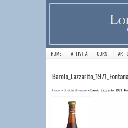
Lo
HOME
ATTIVITÀ
CORSI
ARTI
Barolo_Lazzarito_1971_Fontan
Home
»
Bottiglie di valore
»
Barolo_Lazzarito_1971_Fo